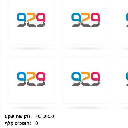
key
to
turn
card.
00:00:00
זמן שהושקע:
0
הופכים קלף: